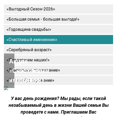
«Выгодный Сезон-2026»
«Большая семья - большая выгода!»
«Годовщина свадьбы»
«Счастливый именинник»
«Серебряный возраст»
«Поддержим наших!»
Акция
«Счастливый
«Длительное проживание»
именинник»
«Раннее бронирование»
У вас день рождения? Мы рады, если такой
незабываемый день в жизни Вашей семьи Вы
проведете с нами. Приглашаем Вас